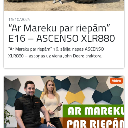
15/10/2024
“Ar Mareku par riepām”
E16 – ASCENSO XLR880
"Ar Mareku par riepām" 16. sērija: riepas ASCENSO
XLR880 – astoņas uz viena John Deere traktora.
Video