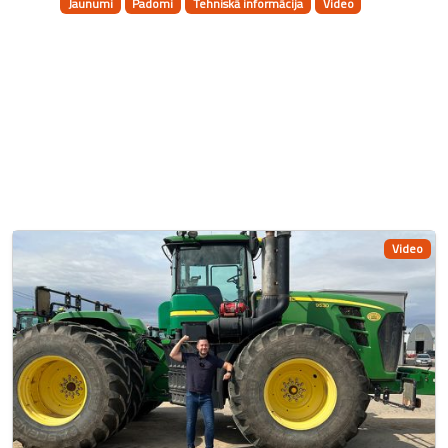
Jaunumi
Padomi
Tehniskā informācija
Video
Video