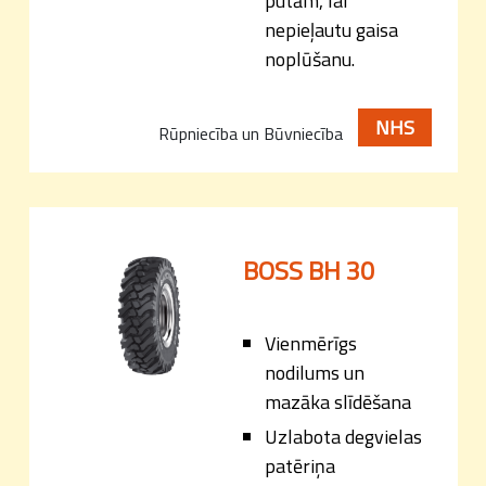
putām, lai
nepieļautu gaisa
noplūšanu.
NHS
Rūpniecība un Būvniecība
BOSS BH 30
Vienmērīgs
nodilums un
mazāka slīdēšana
Uzlabota degvielas
patēriņa