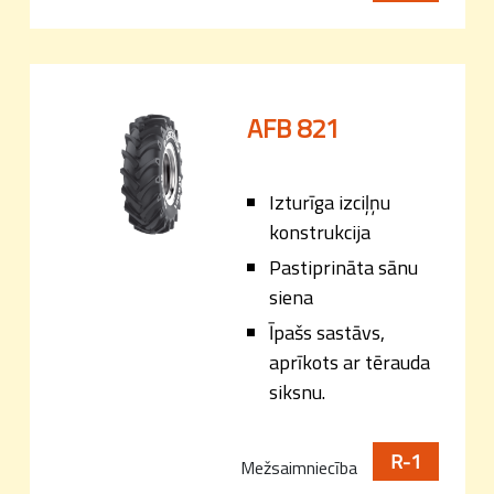
AFB 821
Izturīga izciļņu
konstrukcija
Pastiprināta sānu
siena
Īpašs sastāvs,
aprīkots ar tērauda
siksnu.
R-1
Mežsaimniecība