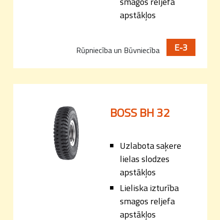
smagos reljefa
apstākļos
E-3
Rūpniecība un Būvniecība
BOSS BH 32
Uzlabota saķere
lielas slodzes
apstākļos
Lieliska izturība
smagos reljefa
apstākļos