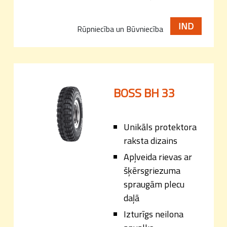
IND
Rūpniecība un Būvniecība
BOSS BH 33
Unikāls protektora
raksta dizains
Apļveida rievas ar
šķērsgriezuma
spraugām plecu
daļā
Izturīgs neilona