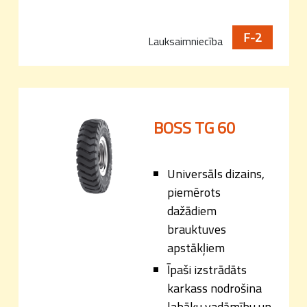
F-2
Lauksaimniecība
BOSS TG 60
Universāls dizains,
piemērots
dažādiem
brauktuves
apstākļiem
Īpaši izstrādāts
karkass nodrošina
labāku vadāmību un