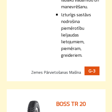
manevrēšanu.
Izturīgs sastāvs
nodrošina
piemērotību
lieljaudas
lietojumiem,
piemēram,
greideriem.
G-3
Zemes Pārvietošanas Mašīna
BOSS TR 20