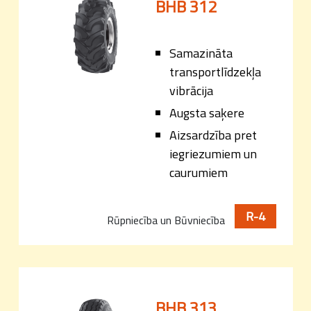
BHB 312
Samazināta
transportlīdzekļa
vibrācija
Augsta saķere
Aizsardzība pret
iegriezumiem un
caurumiem
R-4
Rūpniecība un Būvniecība
BHB 313