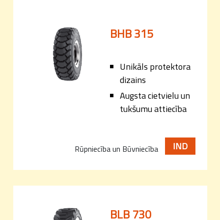
BHB 315
Unikāls protektora
dizains
Augsta cietvielu un
tukšumu attiecība
IND
Rūpniecība un Būvniecība
BLB 730