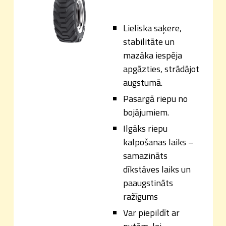
Lieliska saķere,
stabilitāte un
mazāka iespēja
apgāzties, strādājot
augstumā.
Pasargā riepu no
bojājumiem.
Ilgāks riepu
kalpošanas laiks –
samazināts
dīkstāves laiks un
paaugstināts
ražīgums
Var piepildīt ar