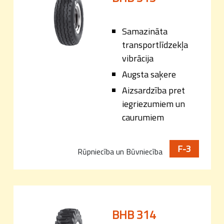
Samazināta
transportlīdzekļa
vibrācija
Augsta saķere
Aizsardzība pret
iegriezumiem un
caurumiem
F-3
Rūpniecība un Būvniecība
BHB 314