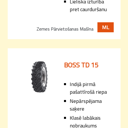
Lieliska izturība
pret caurduršanu
ML
Zemes Pārvietošanas Mašīna
BOSS TD 15
Indijā pirmā
pašattīrošā riepa
Nepārspējama
saķere
Klasē labākais
nobraukums