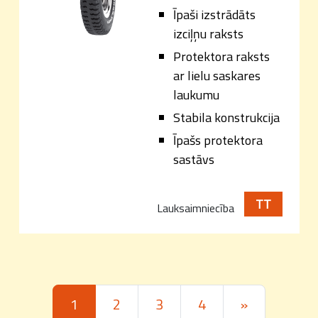
Īpaši izstrādāts
izciļņu raksts
Protektora raksts
ar lielu saskares
laukumu
Stabila konstrukcija
Īpašs protektora
sastāvs
TT
Lauksaimniecība
Posts navigation
1
2
3
4
»