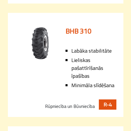
BHB 310
Labāka stabilitāte
Lieliskas
pašattīrīšanās
īpašības
Minimāla slīdēšana
R-4
Rūpniecība un Būvniecība