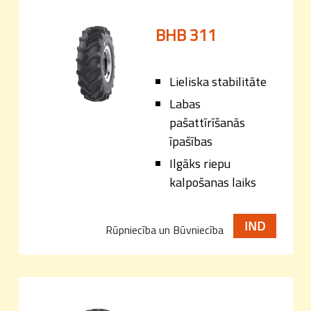
BHB 311
Lieliska stabilitāte
Labas
pašattīrīšanās
īpašības
Ilgāks riepu
kalpošanas laiks
IND
Rūpniecība un Būvniecība