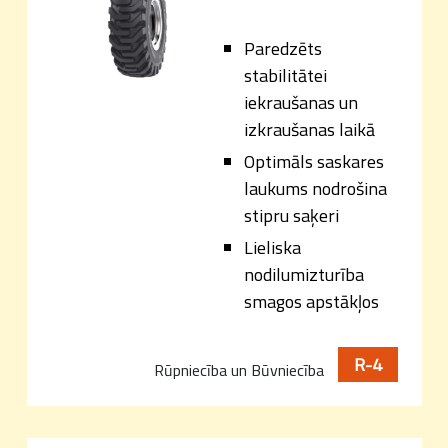
Paredzēts
stabilitātei
iekraušanas un
izkraušanas laikā
Optimāls saskares
laukums nodrošina
stipru saķeri
Lieliska
nodilumizturība
smagos apstākļos
R-4
Rūpniecība un Būvniecība