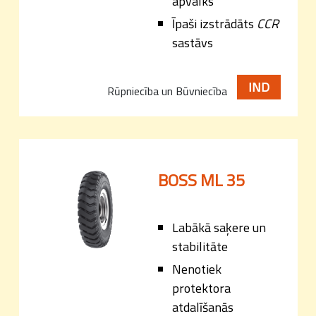
apvalks
Īpaši izstrādāts
CCR
sastāvs
IND
Rūpniecība un Būvniecība
BOSS ML 35
Labākā saķere un
stabilitāte
Nenotiek
protektora
atdalīšanās