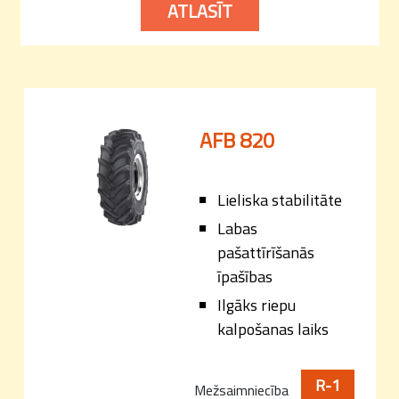
ATLASĪT
AFB 820
Lieliska stabilitāte
Labas
pašattīrīšanās
īpašības
Ilgāks riepu
kalpošanas laiks
R-1
Mežsaimniecība