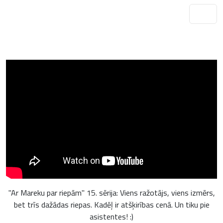
"Ar Mareku par riepām" 15. sērija: Viens ražotājs, viens izmērs,
bet trīs dažādas riepas. Kadēļ ir atšķirības cenā. Un tiku pie
asistentes! :)