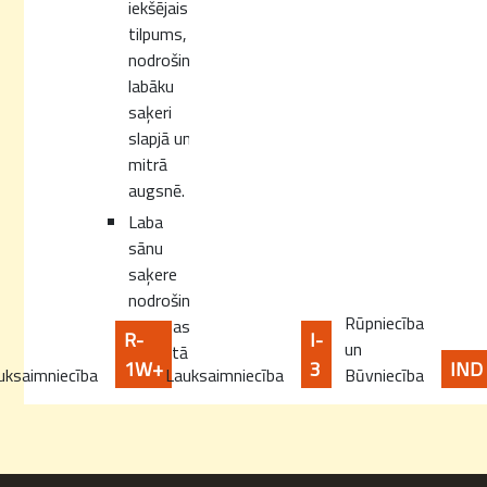
iekšējais
tilpums,
nodrošina
labāku
saķeri
slapjā un
mitrā
augsnē.
Laba
sānu
saķere
nodrošina
Rūpniecība
darbības
R-
I-
un
stabilitāti
1W+
3
IND
uksaimniecība
Lauksaimniecība
Būvniecība