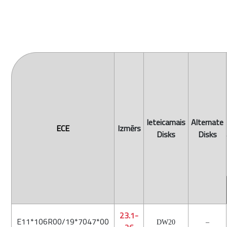
Ieteicamais
Alternate
ECE
Izmērs
Disks
Disks
23.1-
E11*106R00/19*7047*00
DW20
–