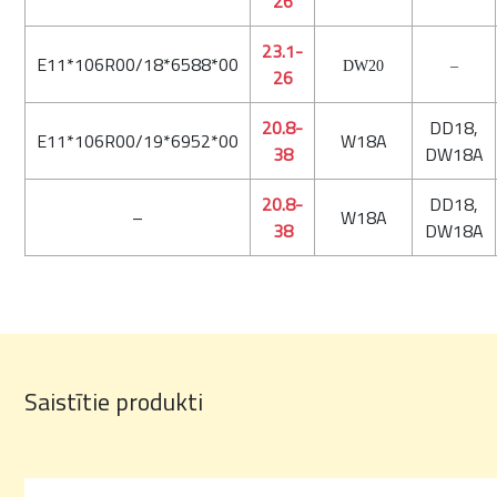
26
23.1-
E11*106R00/18*6588*00
DW20
–
26
20.8-
DD18,
E11*106R00/19*6952*00
W18A
38
DW18A
20.8-
DD18,
–
W18A
38
DW18A
Saistītie produkti