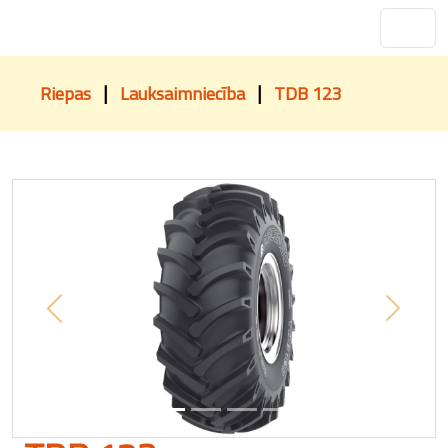
|
|
Riepas
Lauksaimniecība
TDB 123
Previous
Next