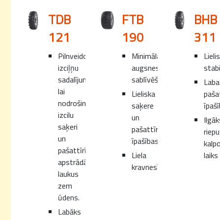
TDB
FTB
BHB
121
190
311
Pilnveidots
Minimāla
Lieli
izciļņu
augsnes
stabi
sadalījums,
sablīvēšana
Laba
lai
Lieliska
paša
nodrošinātu
saķere
īpaš
izcilu
un
Ilgāk
saķeri
pašattīrīšanās
riepu
un
īpašības
kalp
pašattīrīšanos,
Liela
laiks
apstrādājot
kravnesība
laukus
zem
ūdens.
Labāks