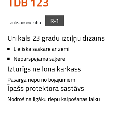
TDB 123
R-1
Lauksaimniecība
Unikāls 23 grādu izciļņu dizains
Lieliska saskare ar zemi
Nepārspējama saķere
Izturīgs neilona karkass
Pasargā riepu no bojājumiem
Īpašs protektora sastāvs
Nodrošina ilgāku riepu kalpošanas laiku