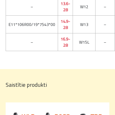
13.6-
–
W12
–
28
14.9-
E11*106R00/19*7543*00
W13
–
28
16.9-
–
W15L
–
28
Saistītie produkti