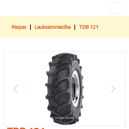
|
|
Riepas
Lauksaimniecība
TDB 121
Previous
Next