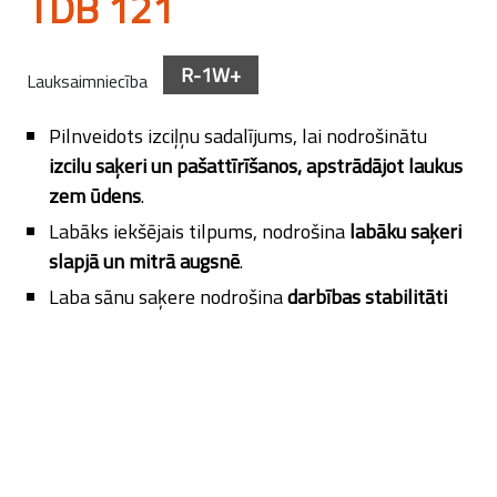
TDB 121
R-1W+
Lauksaimniecība
Pilnveidots izciļņu sadalījums, lai nodrošinātu
izcilu saķeri un pašattīrīšanos,
apstrādājot laukus
zem ūdens
.
Labāks iekšējais tilpums, nodrošina
labāku saķeri
slapjā un mitrā augsnē
.
Laba sānu saķere nodrošina
darbības stabilitāti