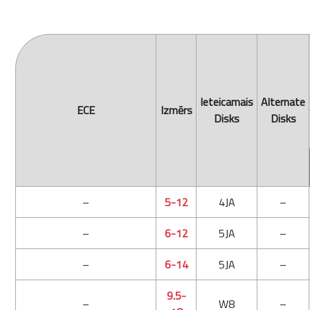
Ieteicamais
Alternate
ECE
Izmērs
Disks
Disks
–
5-12
4JA
–
–
6-12
5JA
–
–
6-14
5JA
–
9.5-
–
W8
–