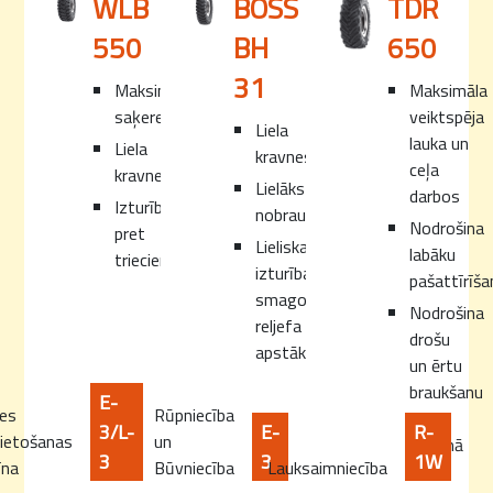
WLB
BOSS
TDR
550
BH
650
31
Maksimāla
Maksimāla
saķere
veiktspēja
Liela
lauka un
Liela
kravnesība
ceļa
kravnesība
Lielāks
darbos
Izturība
nobraukums
Nodrošina
pret
Lieliska
labāku
triecieniem
izturība
pašattīrīš
smagos
Nodrošina
reljefa
drošu
apstākļos
un ērtu
braukšanu
E-
es
Rūpniecība
lielā
3/L-
E-
R-
ietošanas
un
ātrumā
3
3
1W
īna
Būvniecība
Lauksaimniecība