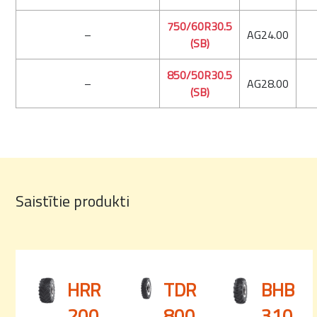
750/60R30.5
–
AG24.00
(SB)
850/50R30.5
–
AG28.00
(SB)
Saistītie produkti
HRR
TDR
BHB
200
800
310