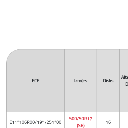
Alt
ECE
Izmērs
Disks
D
500/50R17
E11*106R00/19*7251*00
16
(SB)