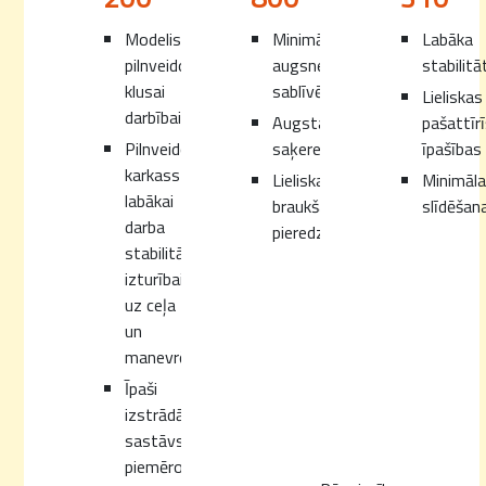
Modelis
Minimāla
Labāka
pilnveidots
augsnes
stabilitā
klusai
sablīvēšana
Lieliskas
darbībai
Augsta
pašattīr
Pilnveidots
saķere
īpašības
karkass
Lieliska
Minimāla
labākai
braukšanas
slīdēšan
darba
pieredze
stabilitātei,
izturībai
uz ceļa
un
manevrēšanai.
Īpaši
izstrādāts
sastāvs,
piemērots