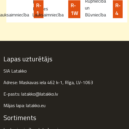
Rūpniecība
lielai
R-
R-
R-
un
kravnesībai
1
1W
4
auksaimniecība
Lauksaimniecība
Būvniecība
Lapas uzturētājs
SIA Latakko
Adrese: Maskavas iela 462 k-1, Rīga, LV-1063
E-pasts: latakko@latakko.lv
Mājas lapa:
latakko.eu
Sortiments