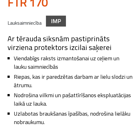
FTR 170
IMP
Lauksaimniecība
Ar tērauda siksnām pastiprināts
virziena protektors izcilai saķerei
Viendabīgs raksts izmantošanai uz ceļiem un
lauku saimniecībās
Riepas, kas ir paredzētas darbam ar lielu slodzi un
ātrumu.
Nodrošina vilkmi un pašattīrīšanos ekspluatācijas
laikā uz lauka.
Uzlabotas braukšanas īpašības, nodrošina lielāku
nobraukumu.