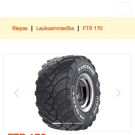
|
|
Riepas
Lauksaimniecība
FTR 170
Previous
Next