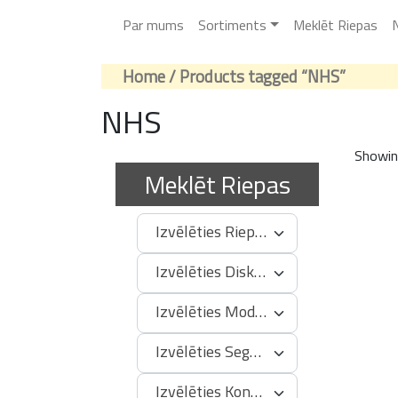
Par mums
Sortiments
Meklēt Riepas
N
Home
/ Products tagged “NHS”
NHS
Showing
Meklēt Riepas
Izvēlēties Riepas Izmēru
Izvēlēties Diska Izmēru
Izvēlēties Modeli
Izvēlēties Segmentu
Izvēlēties Konstrukciju