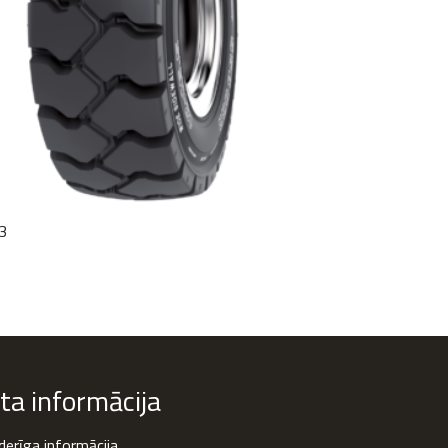
3
ita informācija
erīga informācija