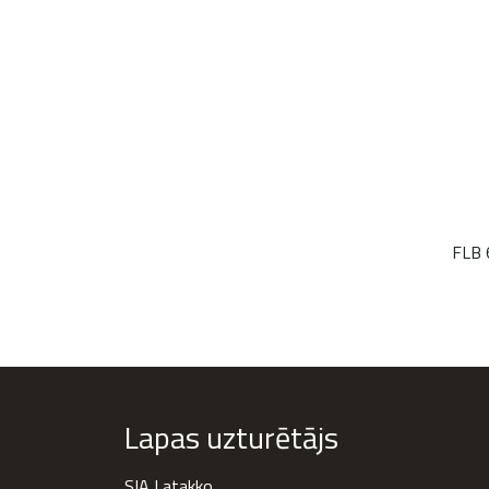
FLB 
Lapas uzturētājs
SIA Latakko