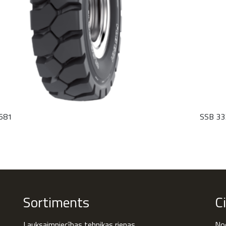
681
SSB 33
Sortiments
C
Lauksaimniecības tehnikas riepas
Nod