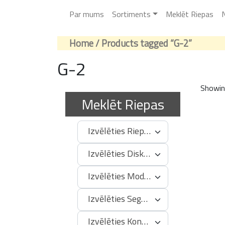
Par mums
Sortiments
Meklēt Riepas
N
Home
/ Products tagged “G-2”
G-2
Showing
Meklēt Riepas
Izvēlēties Riepas Izmēru
Izvēlēties Diska Izmēru
Izvēlēties Modeli
Izvēlēties Segmentu
Izvēlēties Konstrukciju