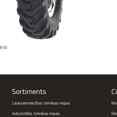
 610
Sortiments
C
Lauksaimniecības tehnikas riepas
Nod
Industriālās tehnikas riepas
Sīk