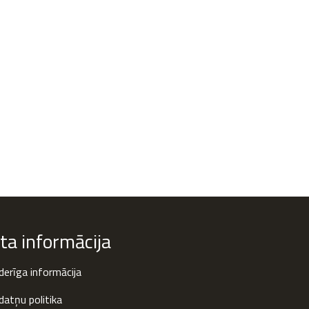
ita informācija
erīga informācija
datņu politika