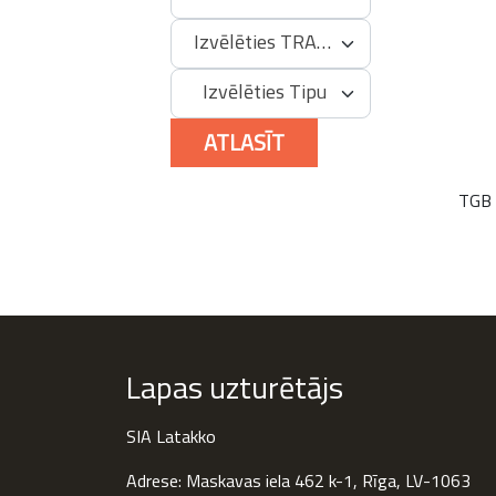
Izvēlēties TRA kodu
Izvēlēties Tipu
ATLASĪT
TGB
Lapas uzturētājs
SIA Latakko
Adrese: Maskavas iela 462 k-1, Rīga, LV-1063